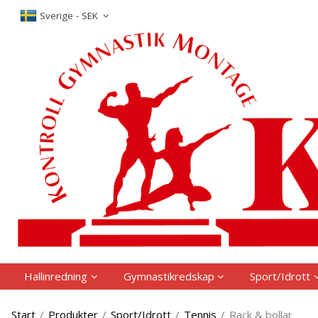
P
Sverige - SEK
Hallinredning
Gymnastikredskap
Sport/Idrott
Start
/
Produkter
/
Sport/Idrott
/
Tennis
/
Rack & bollar