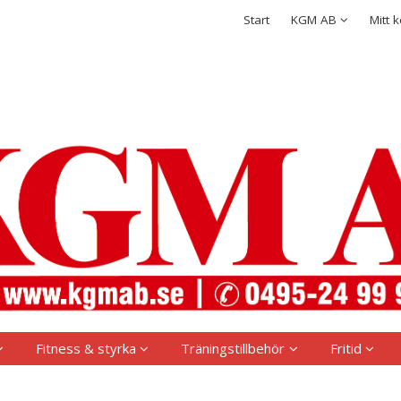
rodukten har lagts i din varukorg
Integritetspolicy
Start
KGM AB
Mitt 
Logga in
Användarnamn
*
Lösenord
*
Kom ihåg mig
Glömt ditt lösenord?
Skapa nytt konto
Fitness & styrka
Träningstillbehör
Fritid