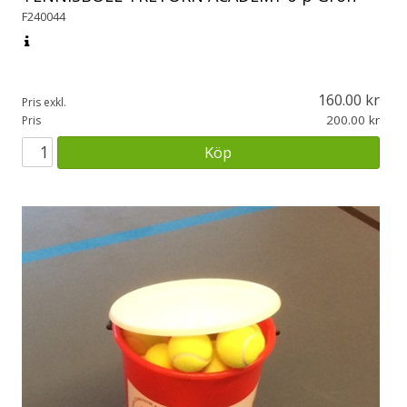
F240044
160.00
Pris exkl.
200.00
Pris
Köp