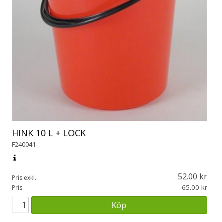
HINK 10 L + LOCK
F240041
52.00
Pris exkl.
65.00
Pris
Köp