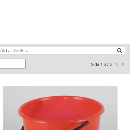
Sida
1
av
2