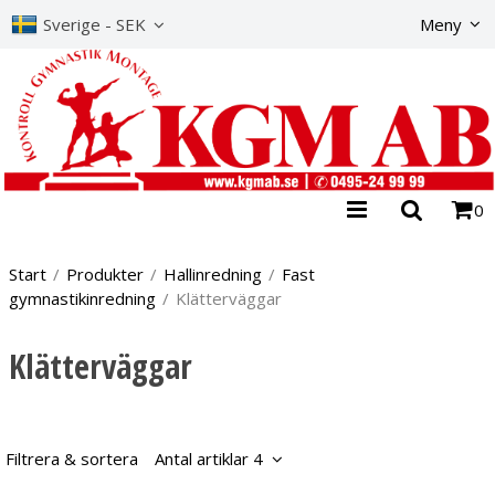
Produkte
Sverige - SEK
Meny
0
Start
/
Produkter
/
Hallinredning
/
Fast
gymnastikinredning
/
Klätterväggar
Klätterväggar
Filtrera & sortera
Antal artiklar 4