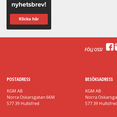
FÖLJ OSS!
POSTADRESS
BESÖKSADRESS
KGM AB
KGM AB
Norra Oskarsgatan 66M
Norra Oskarsg
577 39 Hultsfred
577 39 Hultsfre