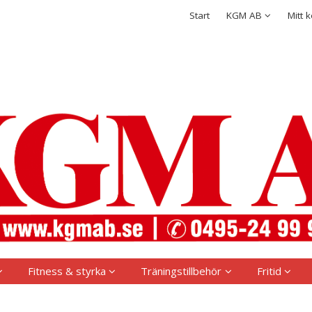
rodukten har lagts i din varukorg
Integritetspolicy
Start
KGM AB
Mitt 
Logga in
Användarnamn
*
Lösenord
*
Kom ihåg mig
Glömt ditt lösenord?
Skapa nytt konto
Fitness & styrka
Träningstillbehör
Fritid