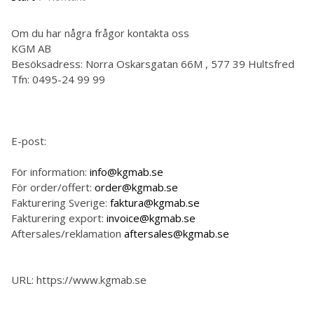
Om du har några frågor kontakta oss
KGM AB
Besöksadress: Norra Oskarsgatan 66M , 577 39 Hultsfred
Tfn: 0495-24 99 99
E-post:
För information:
info@kgmab.se
För order/offert:
order@kgmab.se
Fakturering Sverige:
faktura@kgmab.se
Fakturering export:
invoice@kgmab.se
Aftersales/reklamation
aftersales@kgmab.se
URL: https://www.kgmab.se