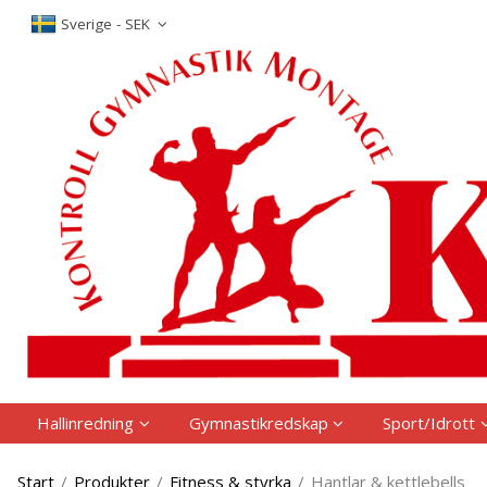
P
Sverige - SEK
Hallinredning
Gymnastikredskap
Sport/Idrott
Start
/
Produkter
/
Fitness & styrka
/
Hantlar & kettlebells