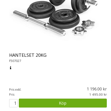
HANTELSET 20KG
F507027
1 196.00
Pris exkl.
1 495.00
Pris
Köp