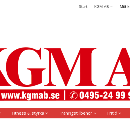
rodukten har lagts i din varukorg
Integritetspolicy
Start
KGM AB
Mitt 
Logga in
Användarnamn
*
Lösenord
*
Kom ihåg mig
Glömt ditt lösenord?
Skapa nytt konto
Fitness & styrka
Träningstillbehör
Fritid