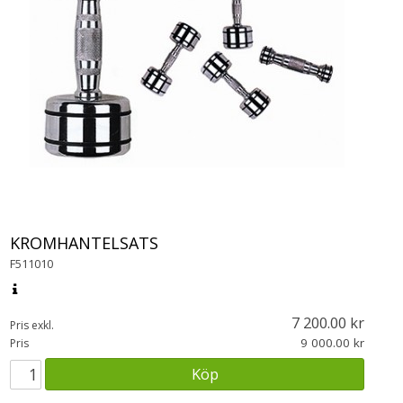
KROMHANTELSATS
F511010
7 200.00
Pris exkl.
9 000.00
Pris
Köp