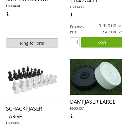
274x274cm
F600404
F600405
1 920.00
Pris exkl.
2 400.00
Pris
Köp
Ring för pris
DAMPJÄSER LARGE
SCHACKPJÄSER
F600407
LARGE
F600406